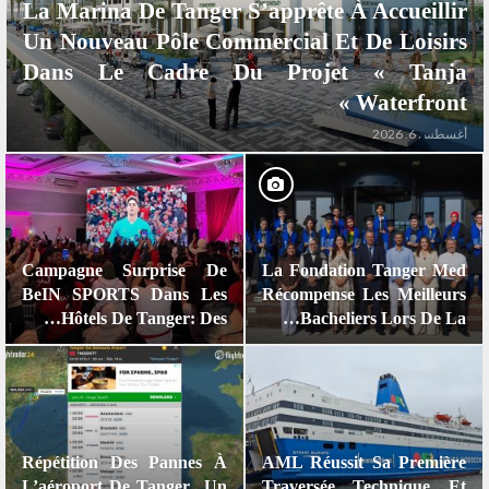
La Marina De Tanger S’apprête À Accueillir
Un Nouveau Pôle Commercial Et De Loisirs
Dans Le Cadre Du Projet « Tanja
Waterfront »
أغسطس 6, 2026
Campagne Surprise De
La Fondation Tanger Med
BeIN SPORTS Dans Les
Récompense Les Meilleurs
Hôtels De Tanger: Des…
Bacheliers Lors De La…
Répétition Des Pannes À
AML Réussit Sa Première
L’aéroport De Tanger.. Un
Traversée Technique Et