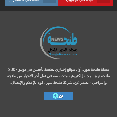
مجلة طنجة نيوز.. أول موقع إخباري بطنجة تأسس في يونيو 2007
طنجة نيوز.. مجلة إلكترونية متخصصة في نقل أخر الأخبار من طنجة
والنواحي – تصدر عن: شركة طنجة نيوز . كوم للإعلام والإتصال.
29