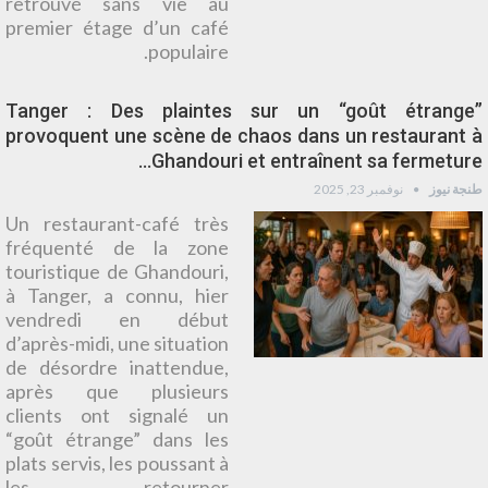
retrouvé sans vie au
premier étage d’un café
populaire.
Tanger : Des plaintes sur un “goût étrange”
provoquent une scène de chaos dans un restaurant à
Ghandouri et entraînent sa fermeture…
طنجة نيوز
نوفمبر 23, 2025
Un restaurant-café très
fréquenté de la zone
touristique de Ghandouri,
à Tanger, a connu, hier
vendredi en début
d’après-midi, une situation
de désordre inattendue,
après que plusieurs
clients ont signalé un
“goût étrange” dans les
plats servis, les poussant à
les retourner