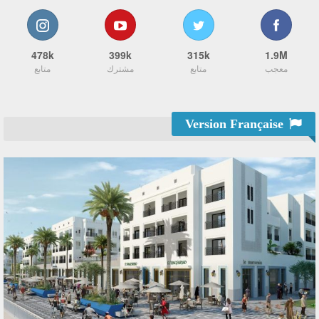
478k
399k
315k
1.9M
معجب
متابع
مشترك
متابع
Version Française