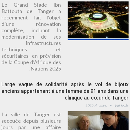
Le Grand Stade Ibn
Battouta de Tanger a
récemment fait l’objet
d’une rénovation
complète, incluant la
modernisation de ses
infrastructures
techniques et
sécuritaires, en prévision
de la Coupe d’Afrique des
Nations 2025.
Large vague de solidarité après le vol de bijoux
anciens appartenant à une femme de 91 ans dans une
clinique au cœur de Tanger
طنجة نيوز
نوفمبر 4, 2025
La ville de Tanger est
secouée depuis plusieurs
jours par une affaire