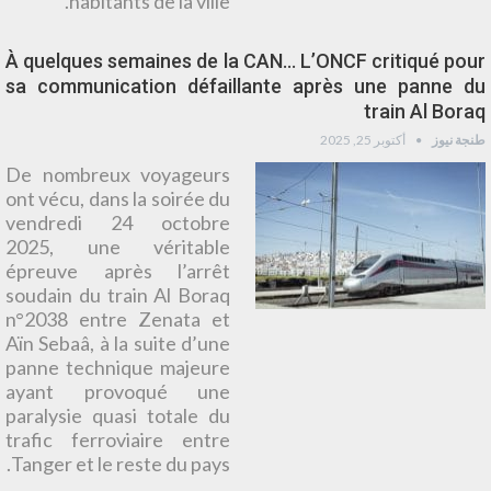
habitants de la ville.
À quelques semaines de la CAN… L’ONCF critiqué pour
sa communication défaillante après une panne du
train Al Boraq
طنجة نيوز
أكتوبر 25, 2025
De nombreux voyageurs
ont vécu, dans la soirée du
vendredi 24 octobre
2025, une véritable
épreuve après l’arrêt
soudain du train Al Boraq
n°2038 entre Zenata et
Aïn Sebaâ, à la suite d’une
panne technique majeure
ayant provoqué une
paralysie quasi totale du
trafic ferroviaire entre
Tanger et le reste du pays.