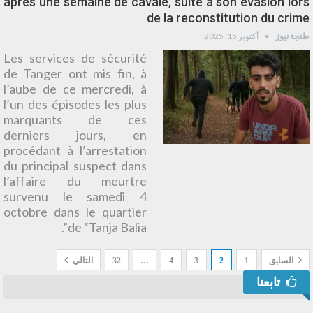
après une semaine de cavale, suite à son évasion lors
de la reconstitution du crime
طنجة نيوز
أكتوبر 15, 2025
Les services de sécurité
de Tanger ont mis fin, à
l’aube de ce mercredi, à
l’un des épisodes les plus
marquants de ces
derniers jours, en
procédant à l’arrestation
du principal suspect dans
l’affaire du meurtre
survenu le samedi 4
octobre dans le quartier
de “Tanja Balia”.
السابق
1
2
3
4
…
32
التالي
تابعنا