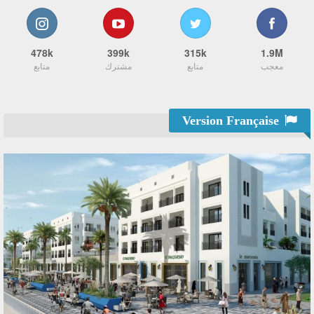
478k
399k
315k
1.9M
معجب
متابع
مشترك
متابع
Version Française