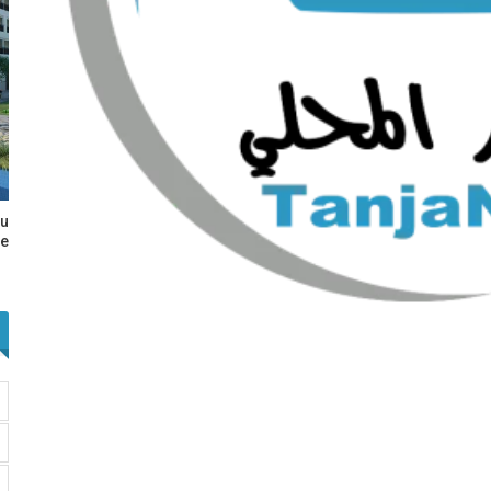
au
e…