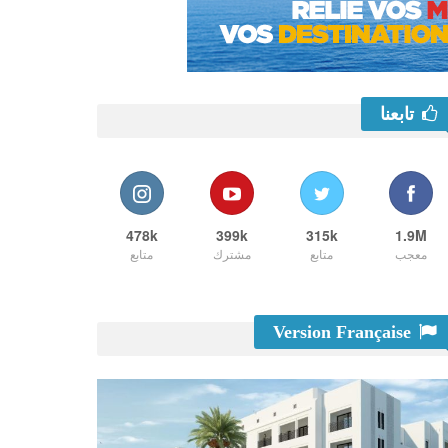
تابعنا
478k
399k
315k
1.9M
معجب
متابع
مشترك
متابع
Version Française