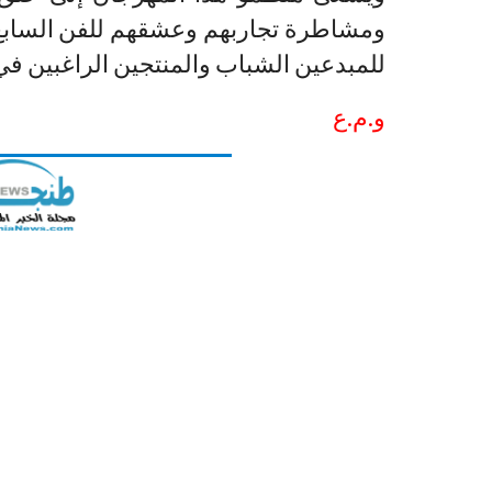
ومشاطرة تجاربهم وعشقهم للفن السابع 
للمبدعين الشباب والمنتجين الراغبين في
و.م.ع