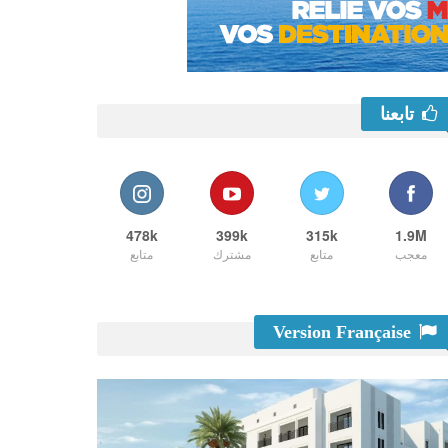
تابعنا
478k
399k
315k
1.9M
معجب
متابع
مشترك
متابع
Version Française