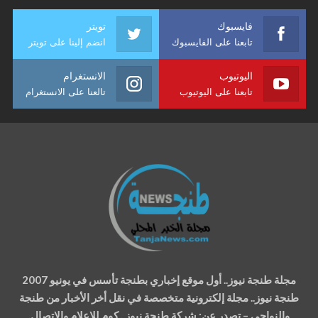
فايسبوك
تويتر
تابعنا على الفايسبوك
انضم إلينا على تويتر
اليوتيوب
الانستغرام
تابعنا على اليوتيوب
تالعنا على الانستغرام
مجلة طنجة نيوز.. أول موقع إخباري بطنجة تأسس في يونيو 2007
طنجة نيوز.. مجلة إلكترونية متخصصة في نقل أخر الأخبار من طنجة
والنواحي – تصدر عن: شركة طنجة نيوز . كوم للإعلام والإتصال.