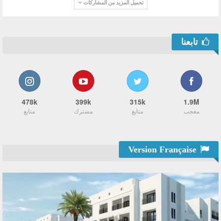
تحميل المزيد من المشاركات
تابعنا
478k
399k
315k
1.9M
معجب
متابع
مشترك
متابع
Version Française