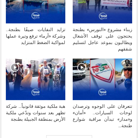
زبناء مشروع «النورس» بطنجة
تزايد النفايات صيفًا بطنجة..
يحتجون على توقف الأشغال
وشركة «أرما» ترفع وتيرة عملها
ويطالبون بموعد عاجل لتسليم
لمواكبة الضغط المتزايد
شققهم
تتعرفان على الوجوه وترصدان
هبة ملكية موثقة قانونياً… شركة
لوحات السيارات.. «أمان»
تظهر بعد سنوات وتدّعي ملكية
و«مدار» تبدآن مراقبة شوارع
الأرض بمنطقة الجبيلة بطنجة
طنجة…