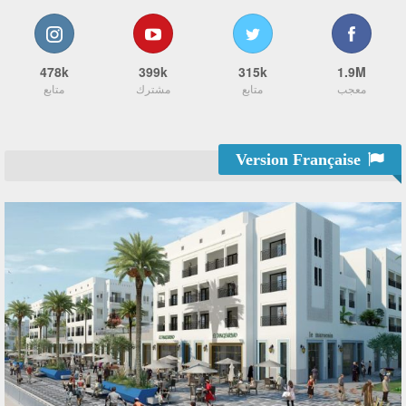
478k
399k
315k
1.9M
معجب
متابع
مشترك
متابع
Version Française