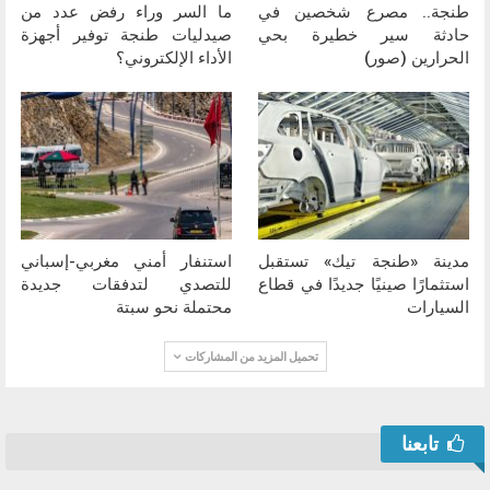
طنجة.. مصرع شخصين في
ما السر وراء رفض عدد من
حادثة سير خطيرة بحي
صيدليات طنجة توفير أجهزة
الحرارين (صور)
الأداء الإلكتروني؟
مدينة «طنجة تيك» تستقبل
استنفار أمني مغربي-إسباني
استثمارًا صينيًا جديدًا في قطاع
للتصدي لتدفقات جديدة
السيارات
محتملة نحو سبتة
تحميل المزيد من المشاركات
تابعنا