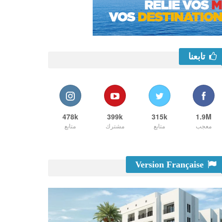
تابعنا
478k
399k
315k
1.9M
معجب
متابع
مشترك
متابع
Version Française