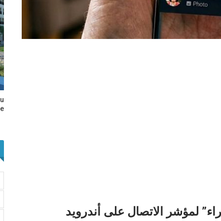
au
e…
ء” لمؤشر الاتصال على أندرويد