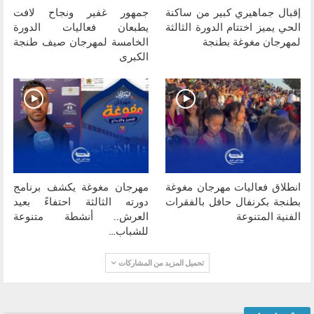
إقبال جماهيري كبير من ساكنة
جمهور غفير ونجاح لافت
الحي يميز اختتام الدورة الثالثة
يطبعان فعاليات الدورة
لمهرجان مغوغة بطنجة
الخامسة لمهرجان صيف طنجة
الكبرى
انطلاق فعاليات مهرجان مغوغة
مهرجان مغوغة يكشف برنامج
بطنجة بكرنفال حافل بالفقرات
دورته الثالثة احتفاءً بعيد
الفنية المتنوعة
العرش.. أنشطة متنوعة
للشباب…
تحميل المزيد من المشاركات