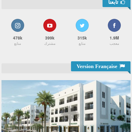
تابعنا
478k
399k
315k
1.9M
معجب
متابع
مشترك
متابع
Version Française