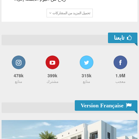
تحميل المزيد من المشاركات
تابعنا
478k
399k
315k
1.9M
معجب
متابع
مشترك
متابع
Version Française