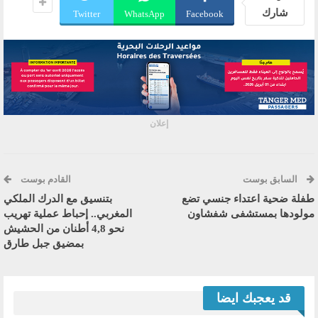
شارك
Twitter
WhatsApp
Facebook
إعلان
السابق بوست
القادم بوست
طفلة ضحية اعتداء جنسي تضع
بتنسيق مع الدرك الملكي
مولودها بمستشفى شفشاون
المغربي.. إحباط عملية تهريب
نحو 4,8 أطنان من الحشيش
بمضيق جبل طارق
قد يعجبك ايضا