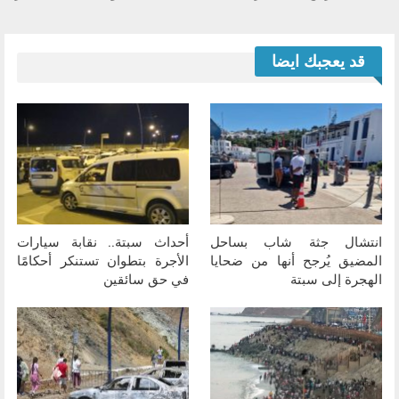
قد يعجبك ايضا
انتشال جثة شاب بساحل
أحداث سبتة.. نقابة سيارات
المضيق يُرجح أنها من ضحايا
الأجرة بتطوان تستنكر أحكامًا
الهجرة إلى سبتة
في حق سائقين