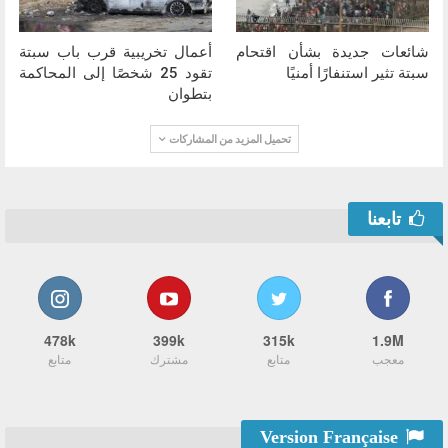
شائعات جديدة بشأن اقتحام
أعمال تخريبية قرب باب سبتة
سبتة تثير استنفارًا أمنيًا
تقود 25 شخصًا إلى المحاكمة
بتطوان
تحميل المزيد من المشاركات
تابعنا
478k
399k
315k
1.9M
معجب
متابع
مشترك
متابع
Version Française