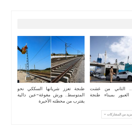
مرحبا 2026.. الثاني من غشت
طنجة تعزز شريانها السككي نحو
لعبور بميناء طنجة
المتوسط.. ورش مغوغة–عين دالية
يقترب من محطته الأخيرة
مزيد من المشاركات