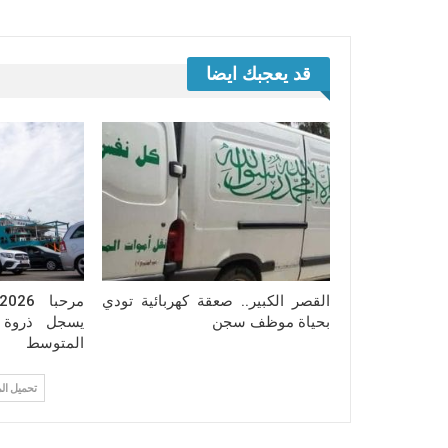
قد يعجبك ايضا
القصر الكبير.. صعقة كهربائية تودي
بحياة موظف سجن
يسجل ذروة ا
المتوسط
تحميل ال