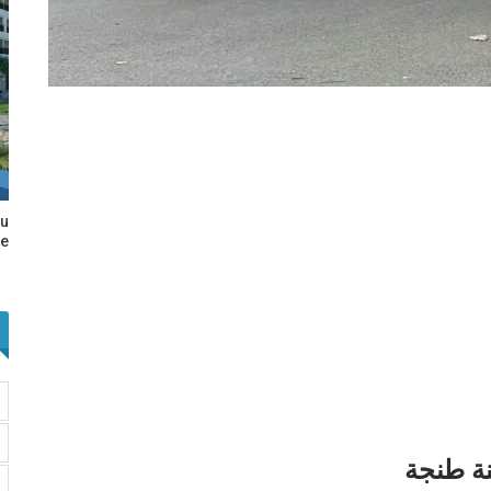
au
e…
نة طنجة