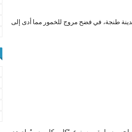
مدينة طنجة، في فضح مروج للخمور مما أدى إلى
احب سيارة من نوع “كليو كامبوس” اصدم