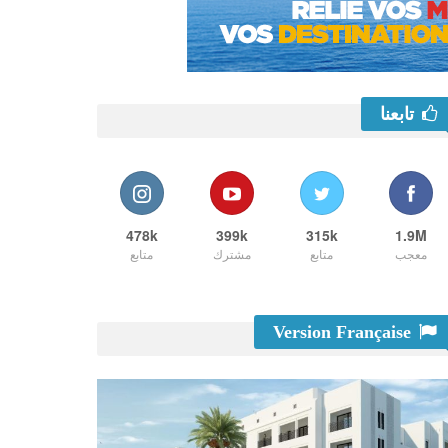
تابعنا
478k
399k
315k
1.9M
معجب
متابع
مشترك
متابع
Version Française