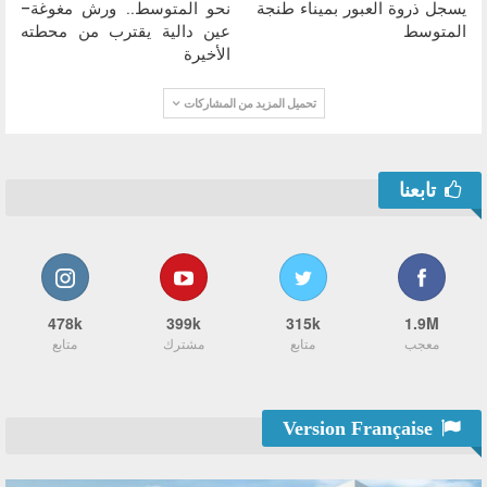
يسجل ذروة العبور بميناء طنجة
نحو المتوسط.. ورش مغوغة–
المتوسط
عين دالية يقترب من محطته
الأخيرة
تحميل المزيد من المشاركات
تابعنا
478k
399k
315k
1.9M
معجب
متابع
مشترك
متابع
Version Française