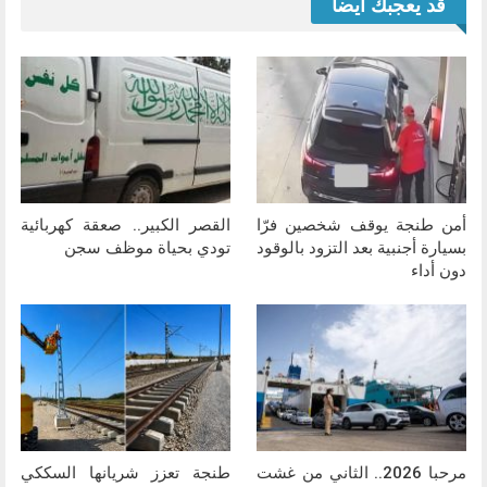
قد يعجبك ايضا
أمن طنجة يوقف شخصين فرّا
القصر الكبير.. صعقة كهربائية
بسيارة أجنبية بعد التزود بالوقود
تودي بحياة موظف سجن
دون أداء
مرحبا 2026.. الثاني من غشت
طنجة تعزز شريانها السككي