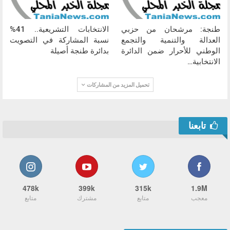
طنجة: مرشحان من حزبي
الانتخابات التشريعية.. 41%
العدالة والتنمية والتجمع
نسبة المشاركة في التصويت
الوطني للأحرار ضمن الدائرة
بدائرة طنجة أصيلة
الانتخابية…
تحميل المزيد من المشاركات
تابعنا
478k
399k
315k
1.9M
معجب
متابع
مشترك
متابع