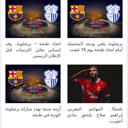
برشلونة يلغي وديته المحتملة
اتحاد طنجة – برشلونة.. وفد
أمام اتحاد طنجة يوم 15 غشت
إسباني يعاين الترتيبات قبل
الإعلان الرسمي
بلجيكا.. المهاجم المغربي
أزمة سبتة تهدد مباراة برشلونة
إبراهيم صلاح يلتحق بنادي
الودية في طنجة
أنتويرب