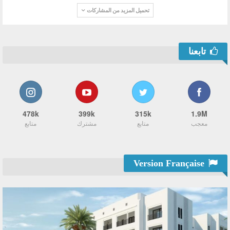
تحميل المزيد من المشاركات
تابعنا
478k
399k
315k
1.9M
معجب
متابع
مشترك
متابع
Version Française