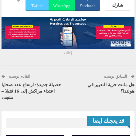
شارك
Twitter
WhatsApp
Facebook
إعلان
السابق بوست
القادم بوست
هل ماتت حرية التعبير في
حصيلة جديدة: ارتفاع عدد ضحايا
هولندا؟
اعتداء مراكش إلى 16 قتيلا –
متجدد
قد يعجبك ايضا