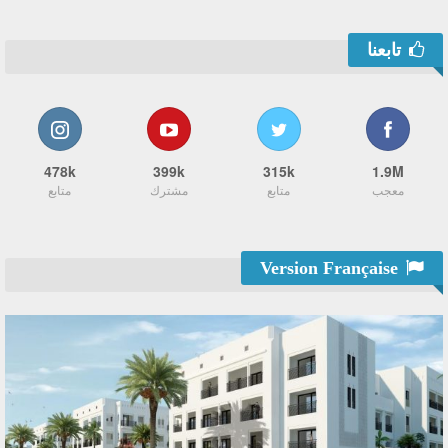
تابعنا
478k
399k
315k
1.9M
معجب
متابع
مشترك
متابع
Version Française