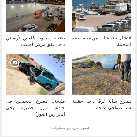
انتشال جثة شاب من مياه سبتة
طنجة.. سقوط غامض لأربعيني
المحتلة
داخل نفق مركز الحليب
مصرع شابة غرقًا داخل حقينة
طنجة.. مصرع شخصين في
سد بضواحي طنجة
حادثة سير خطيرة بحي
الحرارين (صور)
تحميل المزيد من المشاركات