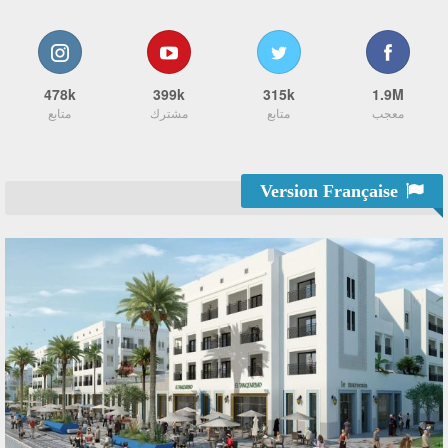
478k
399k
315k
1.9M
معجب
متابع
مشترك
متابع
Version Française