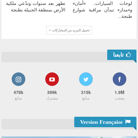
لوحات السيارات.. «أمان»
تظهر بعد سنوات وتدّعي ملكية
و«مدار» تبدآن مراقبة شوارع
الأرض بمنطقة الجبيلة بطنجة
طنجة…
تحميل المزيد من المشاركات
تابعنا
478k
399k
315k
1.9M
معجب
متابع
مشترك
متابع
Version Française