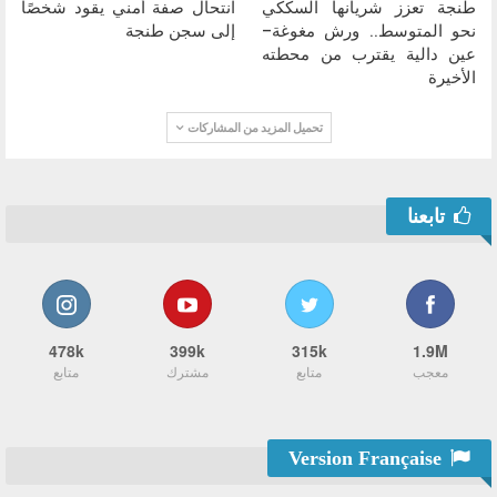
طنجة تعزز شريانها السككي
انتحال صفة أمني يقود شخصًا
نحو المتوسط.. ورش مغوغة–
إلى سجن طنجة
عين دالية يقترب من محطته
الأخيرة
تحميل المزيد من المشاركات
تابعنا
478k
399k
315k
1.9M
معجب
متابع
مشترك
متابع
Version Française