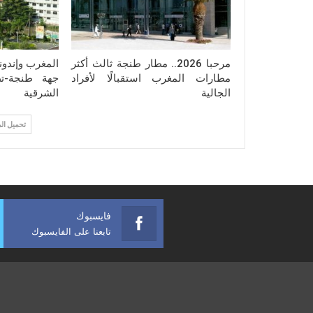
مرحبا 2026.. مطار طنجة ثالث أكثر
المغرب وإندون
مطارات المغرب استقبالًا لأفراد
جهة طنجة-تط
الجالية
الشرقية
تحميل ال
فايسبوك
تابعنا على الفايسبوك