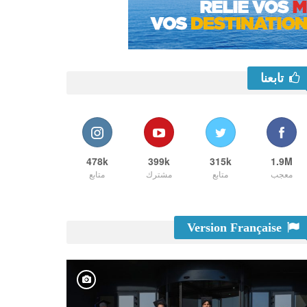
تابعنا
478k
399k
315k
1.9M
معجب
متابع
مشترك
متابع
Version Française