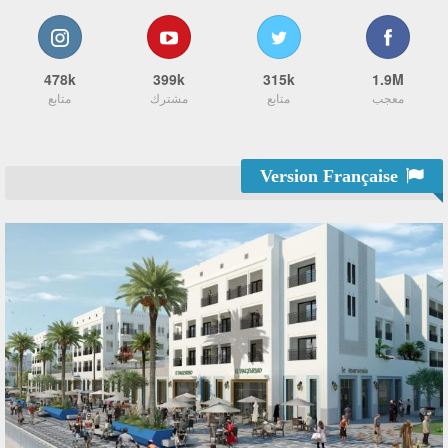
478k
399k
315k
1.9M
معجب
متابع
مشترك
متابع
Version Française