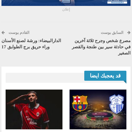
إعلان
السابق بوست
القادم بوست
مصرع شخص وجرح ثلاثة آخرين
الدارالبيضاء: ورشة لصنع الأسنان
في حادثة سير بين طنجة والقصر
وراء حريق برج الطوابق 17
الصغير
قد يعجبك ايضا