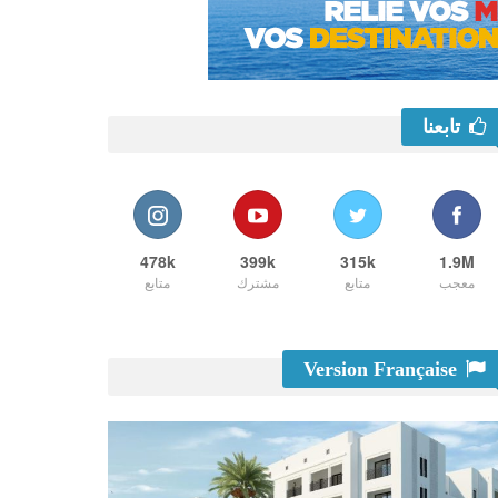
تابعنا
478k
399k
315k
1.9M
معجب
متابع
مشترك
متابع
Version Française