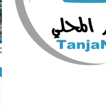
au
e…