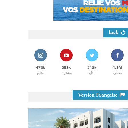
تابعنا
478k
399k
315k
1.9M
معجب
متابع
مشترك
متابع
Version Française