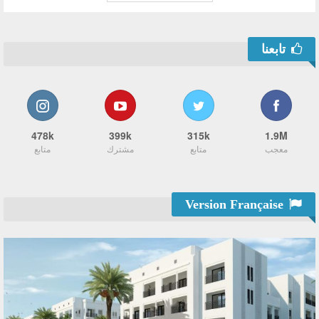
تابعنا
478k
399k
315k
1.9M
معجب
متابع
مشترك
متابع
Version Française