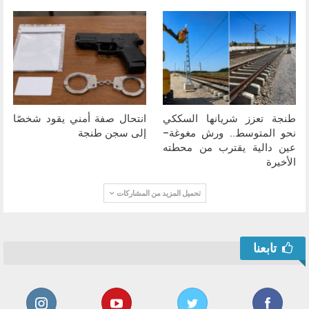
طنجة تعزز شريانها السككي
انتحال صفة أمني يقود شخصًا
نحو المتوسط.. ورش مغوغة–
إلى سجن طنجة
عين دالية يقترب من محطته
الأخيرة
تحميل المزيد من المشاركات
تابعنا