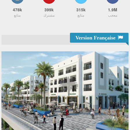
478k
399k
315k
1.9M
معجب
متابع
مشترك
متابع
Version Française