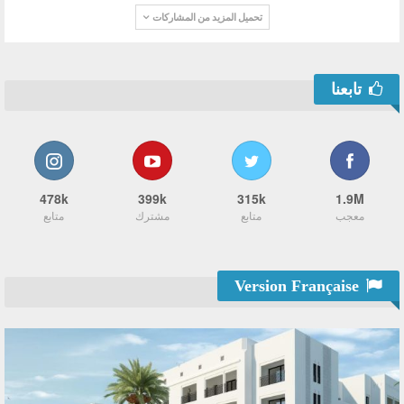
تحميل المزيد من المشاركات
تابعنا
478k
399k
315k
1.9M
معجب
متابع
مشترك
متابع
Version Française