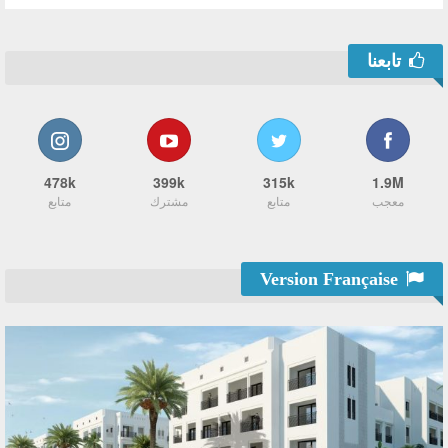
تابعنا
478k
399k
315k
1.9M
معجب
متابع
مشترك
متابع
Version Française