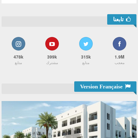
تابعنا
478k
399k
315k
1.9M
معجب
متابع
مشترك
متابع
Version Française