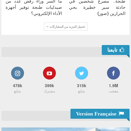
طنجة.. مصرع شخصين في
ما السر وراء رفض عدد من
حادثة سير خطيرة بحي
صيدليات طنجة توفير أجهزة
الحرارين (صور)
الأداء الإلكتروني؟
تحميل المزيد من المشاركات
تابعنا
478k
399k
315k
1.9M
معجب
متابع
مشترك
متابع
Version Française