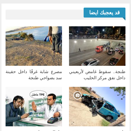
قد يعجبك ايضا
طنجة.. سقوط غامض لأربعيني
مصرع شابة غرقًا داخل حقينة
داخل نفق مركز الحليب
سد بضواحي طنجة