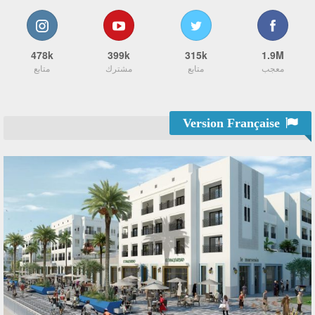
478k
399k
315k
1.9M
معجب
متابع
مشترك
متابع
Version Française