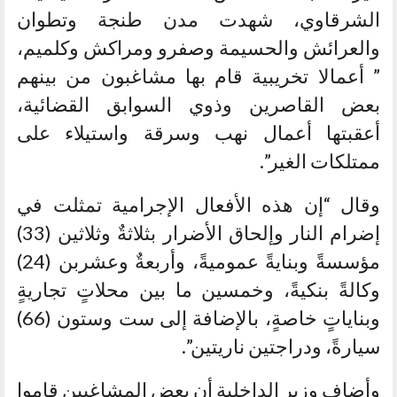
الشرقاوي، شهدت مدن طنجة وتطوان
والعرائش والحسيمة وصفرو ومراكش وكلميم،
” أعمالا تخريبية قام بها مشاغبون من بينهم
بعض القاصرين وذوي السوابق القضائية،
أعقبتها أعمال نهب وسرقة واستيلاء على
ممتلكات الغير”.
وقال “إن هذه الأفعال الإجرامية تمثلت في
إضرام النار وإلحاق الأضرار بثلاثةٌ وثلاثين (33)
مؤسسةً وبنايةً عموميةً، وأربعةٌ وعشربن (24)
وكالةً بنكيةً، وخمسين ما بين محلاتٍ تجاريةٍ
وبناياتٍ خاصةٍ، بالإضافة إلى ست وستون (66)
سيارةً، ودراجتين ناريتين”.
وأضاف وزير الداخلية أن بعض المشاغبين قاموا