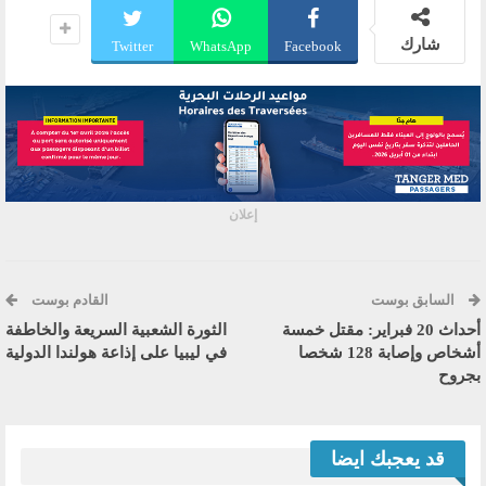
شارك
Twitter
WhatsApp
Facebook
إعلان
السابق بوست
القادم بوست
أحداث 20 فبراير: مقتل خمسة
الثورة الشعبية السريعة والخاطفة
أشخاص وإصابة 128 شخصا
في ليبيا على إذاعة هولندا الدولية
بجروح
قد يعجبك ايضا