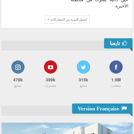
الأخيرة
تحميل المزيد من المشاركات
تابعنا
478k
399k
315k
1.9M
معجب
متابع
مشترك
متابع
Version Française