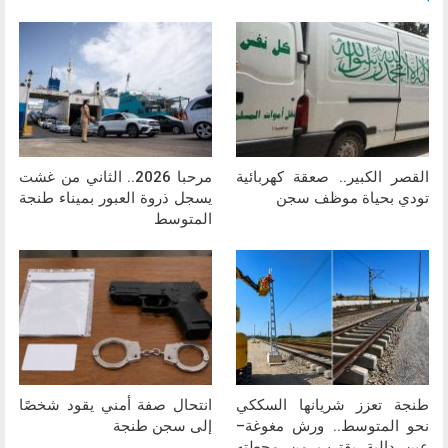
القصر الكبير.. صعقة كهربائية
مرحبا 2026.. الثاني من غشت
تودي بحياة موظف سجن
يسجل ذروة العبور بميناء طنجة
المتوسط
طنجة تعزز شريانها السككي
انتحال صفة أمني يقود شخصًا
نحو المتوسط.. ورش مغوغة–
إلى سجن طنجة
عين دالية يقترب من محطته