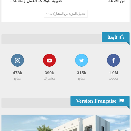
من 2026
طبيبة بأوقات العمل ومعاناة…
تحميل المزيد من المشاركات
تابعنا
478k
399k
315k
1.9M
معجب
متابع
مشترك
متابع
Version Française