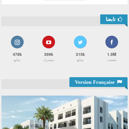
تابعنا
478k
399k
315k
1.9M
معجب
متابع
مشترك
متابع
Version Française