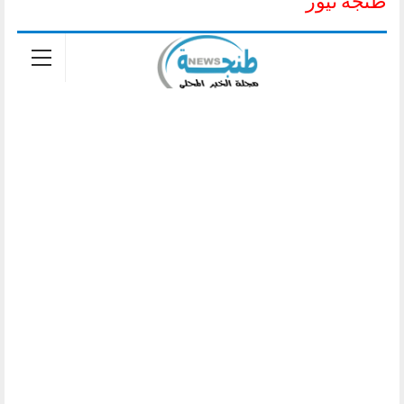
طنجة نيوز