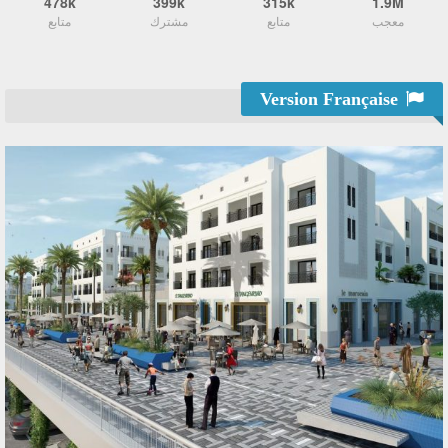
478k
399k
315k
1.9M
معجب
متابع
مشترك
متابع
Version Française