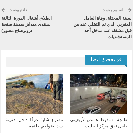
السابق بوست
القادم بوست
سبتة المحتلة: وفاة العامل
انطلاق أشغال الدورة الثالثة
المغربي الذي تم التخلي عنه من
لمنتدى ميدايز بمدينة طنجة
قبل مشغله عند مدخل أحد
(روبرطاج مصور)
المستشفيات
قد يعجبك ايضا
طنجة.. سقوط غامض لأربعيني
مصرع شابة غرقًا داخل حقينة
داخل نفق مركز الحليب
سد بضواحي طنجة