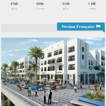
478k
399k
315k
1.9M
معجب
متابع
مشترك
متابع
Version Française