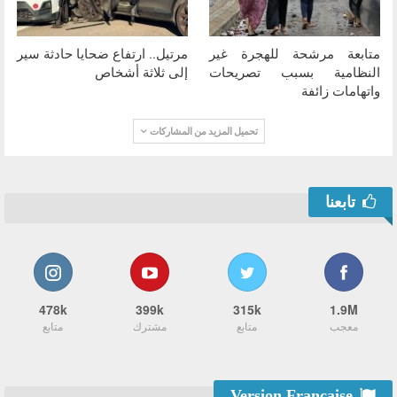
متابعة مرشحة للهجرة غير
مرتيل.. ارتفاع ضحايا حادثة سير
النظامية بسبب تصريحات
إلى ثلاثة أشخاص
واتهامات زائفة
تحميل المزيد من المشاركات
تابعنا
478k
399k
315k
1.9M
معجب
متابع
مشترك
متابع
Version Française