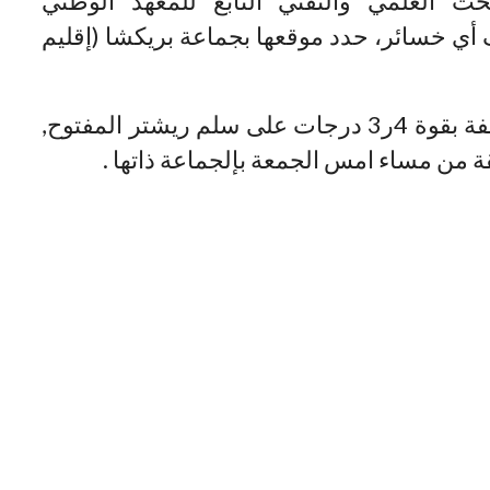
 العلمي والتقني التابع للمعهد الوطني
ف أي خسائر، حدد موقعها بجماعة بريكشا (إقليم
وكان المعهد قد أعلن أن هزة أرضية خفيفة بقوة 4ر3 درجات على سلم ريشتر المفتوح,