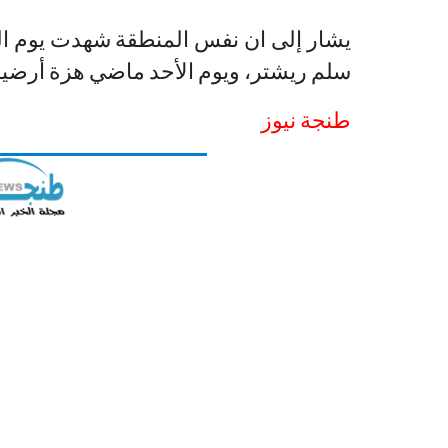
سلم ريشتر، ويوم الأحد ماضي هزة أرضية أخرى بقوة 3,6درجا
طنجة نيوز