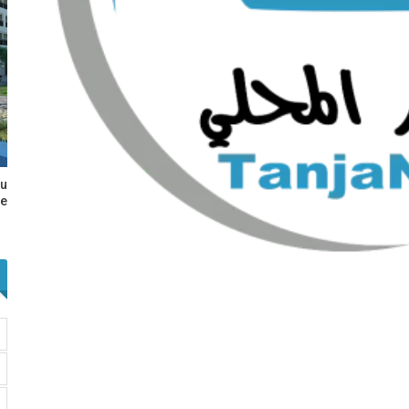
au
e…