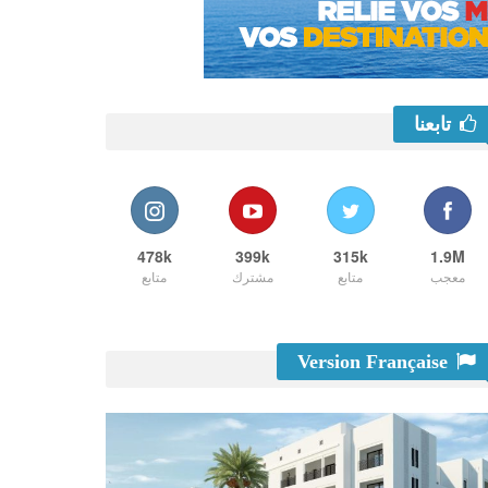
تابعنا
478k
399k
315k
1.9M
معجب
متابع
مشترك
متابع
Version Française