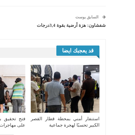
السابق بوست
شفشاون: هزة أرضية بقوة 3,4درجات
قد يعجبك ايضا
استنفار أمني بمحطة قطار القصر
فتح تحقيق ب
الكبير تحسبًا لهجرة جماعية
على مهاجرات ب