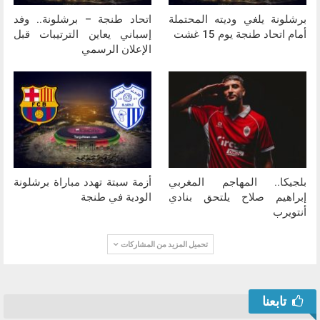
برشلونة يلغي وديته المحتملة
اتحاد طنجة – برشلونة.. وفد
أمام اتحاد طنجة يوم 15 غشت
إسباني يعاين الترتيبات قبل
الإعلان الرسمي
بلجيكا.. المهاجم المغربي
أزمة سبتة تهدد مباراة برشلونة
إبراهيم صلاح يلتحق بنادي
الودية في طنجة
أنتويرب
تحميل المزيد من المشاركات
تابعنا