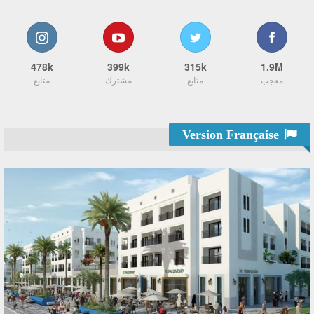
478k
399k
315k
1.9M
معجب
متابع
مشترك
متابع
Version Française