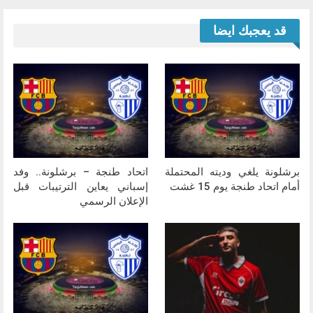
قد يعجبك ايضا
برشلونة يلغي وديته المحتملة
اتحاد طنجة – برشلونة.. وفد
أمام اتحاد طنجة يوم 15 غشت
إسباني يعاين الترتيبات قبل
الإعلان الرسمي