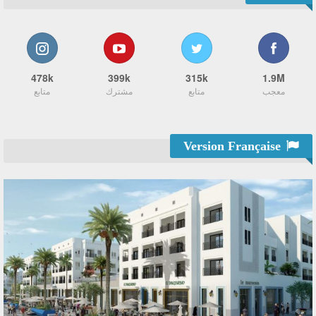
478k
399k
315k
1.9M
معجب
متابع
مشترك
متابع
Version Française