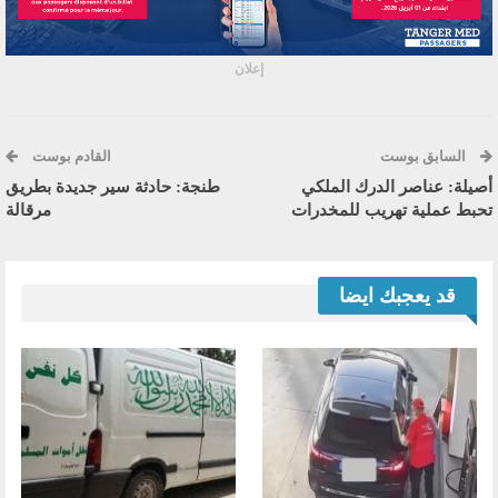
إعلان
السابق بوست
القادم بوست
أصيلة: عناصر الدرك الملكي
طنجة: حادثة سير جديدة بطريق
تحبط عملية تهريب للمخدرات
مرقالة
قد يعجبك ايضا