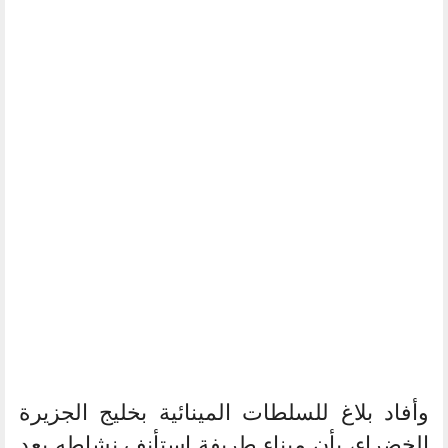
وأفاد بلاغ للسلطات المينائية بخليج الجزيرة
الخضراء، بأن ميناء طريفة استأنف نشاطه بعد