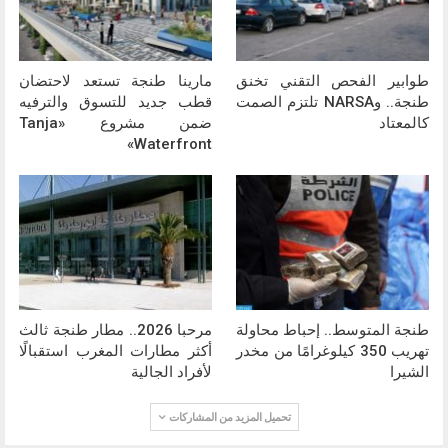
طوابير الفحص التقني تخنق
مارينا طنجة تستعد لاحتضان
طنجة.. وNARSA تلتزم الصمت
قطب جديد للتسوق والترفيه
كالمعتاد
ضمن مشروع «Tanja
Waterfront»
طنجة المتوسط.. إحباط محاولة
مرحبا 2026.. مطار طنجة ثالث
تهريب 350 كيلوغرامًا من مخدر
أكثر مطارات المغرب استقبالًا
الشيرا
لأفراد الجالية
تحميل المزيد من المشاركات