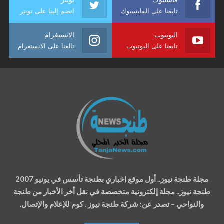
تابعنا على الفايسبوك
انضم إلينا على تويتر
اليوتيوب
الانستغرام
تابعنا على اليوتيوب
تالعنا على الانستغرام
مجلة طنجة نيوز.. أول موقع إخباري بطنجة تأسس في يونيو 2007
طنجة نيوز.. مجلة إلكترونية متخصصة في نقل أخر الأخبار من طنجة
والنواحي – تصدر عن: شركة طنجة نيوز . كوم للإعلام والإتصال.