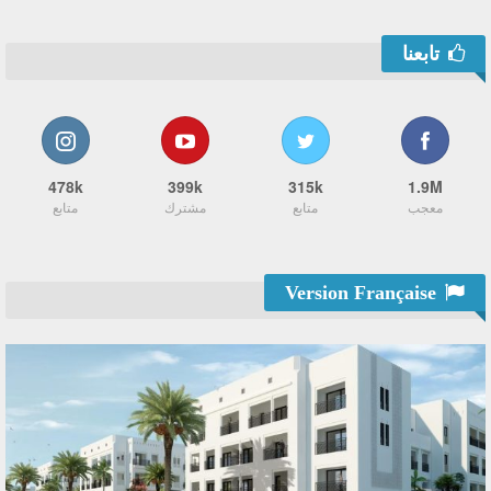
تابعنا
478k
399k
315k
1.9M
معجب
متابع
مشترك
متابع
Version Française