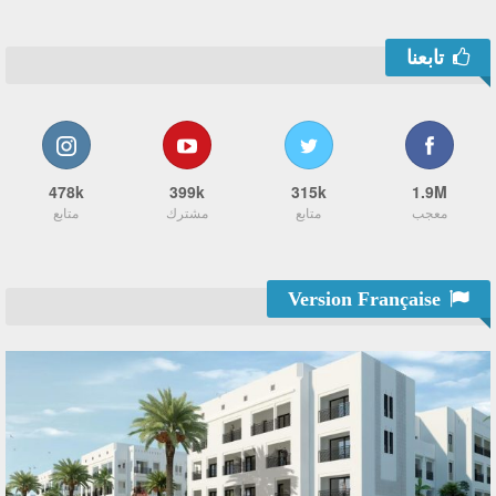
تابعنا
478k
399k
315k
1.9M
معجب
متابع
مشترك
متابع
Version Française