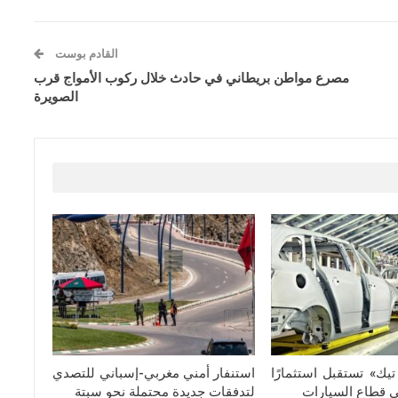
القادم بوست
مصرع مواطن بريطاني في حادث خلال ركوب الأمواج قرب
الصويرة
يك» تستقبل استثمارًا
استنفار أمني مغربي-إسباني للتصدي
في قطاع السيارات
لتدفقات جديدة محتملة نحو سبتة