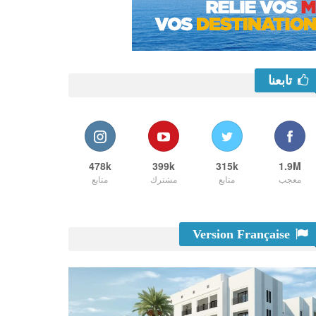
تابعنا
478k
399k
315k
1.9M
معجب
متابع
مشترك
متابع
Version Française