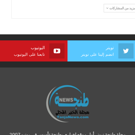
مزيد من المشاركات
تويتر
اليوتيوب
انضم إلينا على تويتر
تابعنا على اليوتيوب
مجلة طنجة نيوز.. أول موقع إخباري بطنجة تأسس في يونيو 2007