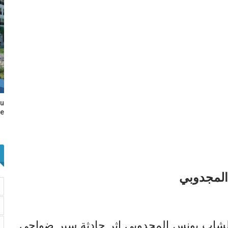
au
e…
المجدوبي
 ربه الشاب يونس المجدوبي إثر حادثة سير ضواحي