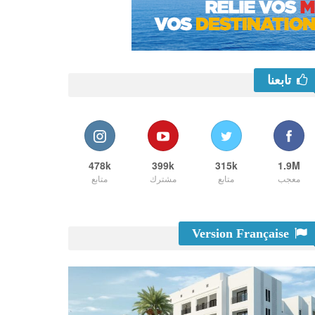
تابعنا
478k
399k
315k
1.9M
معجب
متابع
مشترك
متابع
Version Française