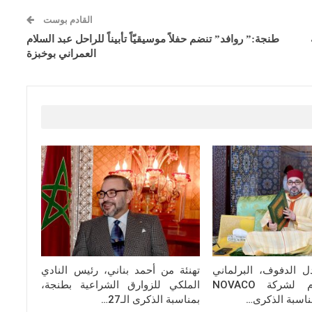
القادم بوست
طنجة:” روافد” تنضم حفلاً موسيقيّاً تأبيناً للراحل عبد السلام
العمراني بوخبزة
ل الدفوف، البرلماني
تهنئة من أحمد بناني، رئيس النادي
والمدير العام لشركة NOVACO
الملكي للزوارق الشراعية بطنجة،
بمناسبة الذكرى الـ27…