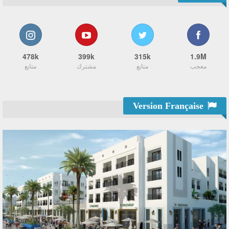
478k
399k
315k
1.9M
معجب
متابع
مشترك
متابع
Version Française