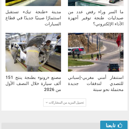
ما السر وراء رفض عدد من
مدينة «طنجة تيك» تستقبل
صيدليات طنجة توفير أجهزة
استثمارًا صينيًا جديدًا في قطاع
الأداء الإلكتروني؟
السيارات
استنفار أمني مغربي-إسباني
مصنع «رونو» بطنجة ينتج 151
للتصدي لتدفقات جديدة
ألف سيارة خلال النصف الأول
محتملة نحو سبتة
من 2026
تحميل المزيد من المشاركات
تابعنا