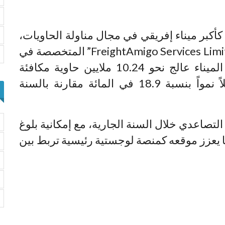
أكبر ميناء إفريقي في مجال مناولة الحاويات،
وفق تصنيف حديث صادر عن شركة “FreightAmigo Services Limited” المتخصصة في
الخدمات اللوجستية. وأفاد التقرير بأن الميناء عالج نحو 10.24 ملايين حاوية مكافئة
لعشرين قدماً خلال سنة 2024، مسجلاً نمواً بنسبة 18.9 في المائة مقارنة بالسنة
التصاعدي خلال السنة الجارية، مع إمكانية بلوغ
1 ملايين حاوية، ما يعزز موقعه كمنصة لوجستية رئيسية تربط بين