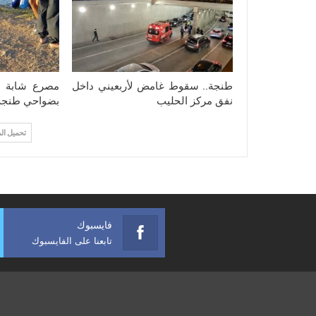
طنجة.. سقوط غامض لأربعيني داخل
مصرع شابة غ
نفق مركز الحليب
بضواحي طنجة
تحميل ال
فايسبوك
تابعنا على الفايسبوك