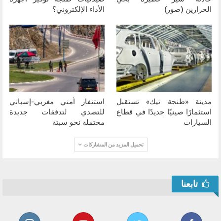
الحرارين (صور)
الأداء الإلكتروني؟
مدينة «طنجة تيك» تستقبل
استنفار أمني مغربي-إسباني
استثمارًا صينيًا جديدًا في قطاع
للتصدي لتدفقات جديدة
السيارات
محتملة نحو سبتة
تحميل المزيد من المشاركات
تابعنا