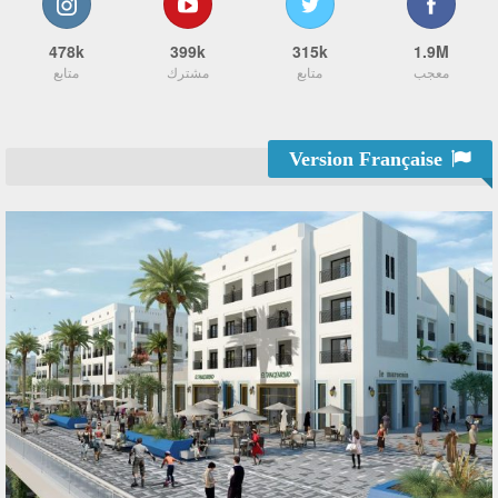
478k
399k
315k
1.9M
معجب
متابع
مشترك
متابع
Version Française