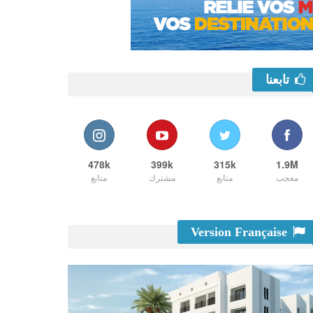
تابعنا
478k
399k
315k
1.9M
معجب
متابع
مشترك
متابع
Version Française