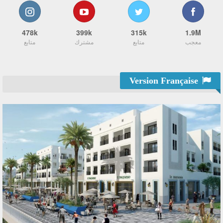
478k
399k
315k
1.9M
معجب
متابع
مشترك
متابع
Version Française