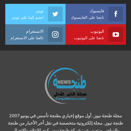
فايسبوك
تويتر
تابعنا على الفايسبوك
انضم إلينا على تويتر
اليوتيوب
الانستغرام
تابعنا على اليوتيوب
تالعنا على الانستغرام
مجلة طنجة نيوز.. أول موقع إخباري بطنجة تأسس في يونيو 2007
طنجة نيوز.. مجلة إلكترونية متخصصة في نقل أخر الأخبار من طنجة
والنواحي – تصدر عن: شركة طنجة نيوز . كوم للإعلام والإتصال.