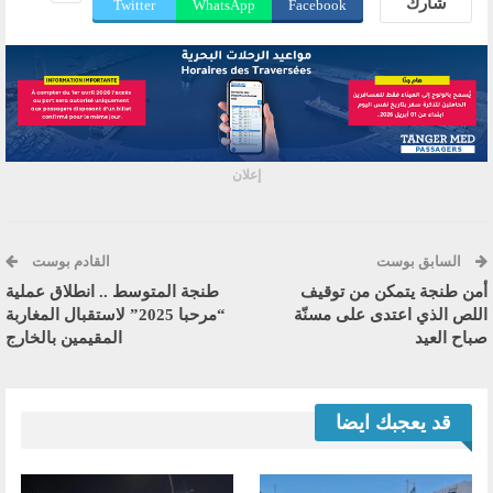
شارك
Twitter
WhatsApp
Facebook
إعلان
السابق بوست
القادم بوست
أمن طنجة يتمكن من توقيف
طنجة المتوسط .. انطلاق عملية
اللص الذي اعتدى على مسنّة
“مرحبا 2025” لاستقبال المغاربة
صباح العيد
المقيمين بالخارج
قد يعجبك ايضا