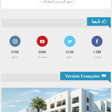
تحميل المزيد من المشاركات
تابعنا
478k
399k
315k
1.9M
معجب
متابع
مشترك
متابع
Version Française