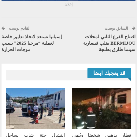
إعلان
السابق بوست
القادم بوست
افتتاح الفرع الثاني لمحلات
إسبانيا تستعد لاتخاذ تدابير خاصة
BERMIJOU بقلب قيسارية
لعملية “مرحبا 2025” بسبب
سينما طارق بطنجة
موجات الحرارة
قد يعجبك ايضا
قطار يدهس شخصًا ويُنهي
انتشال جثة شاب بساحل