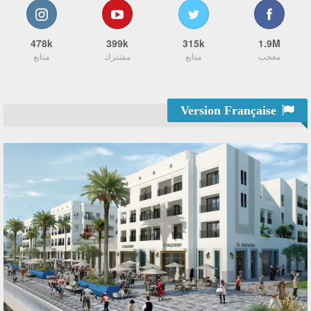
478k
399k
315k
1.9M
معجب
متابع
مشترك
متابع
Version Française